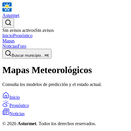
Asturmet
Sin avisos activos
Sin avisos
Inicio
Pronóstico
Mapas
Noticias
Foro
Buscar municipio...
⌘
K
Mapas Meteorológicos
Consulta los modelos de predicción y el estado actual.
Inicio
Pronóstico
Noticias
©
2026
Asturmet
. Todos los derechos reservados.